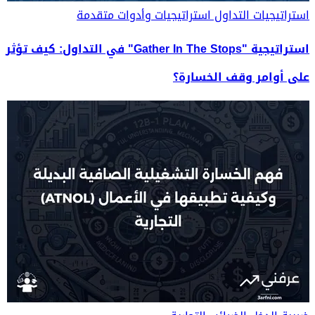
استراتيجيات التداول
استراتيجيات وأدوات متقدمة
استراتيجية "Gather In The Stops" في التداول: كيف تؤثر
على أوامر وقف الخسارة؟