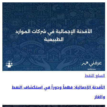
السلع
النفط
الأفدنة الإجمالية: فهماً ودوراً في استكشاف النفط
والغاز