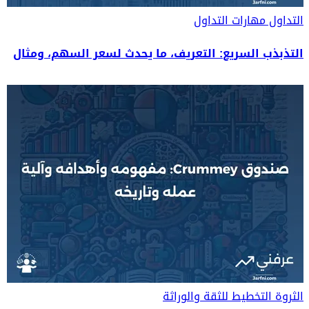
التداول
مهارات التداول
التذبذب السريع: التعريف، ما يحدث لسعر السهم، ومثال
الثروة
التخطيط للثقة والوراثة