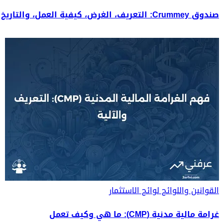
صندوق Crummey: التعريف، الغرض، كيفية العمل، والتاريخ
القوانين واللوائح
لوائح الاستثمار
غرامة مالية مدنية (CMP): ما هي وكيف تعمل