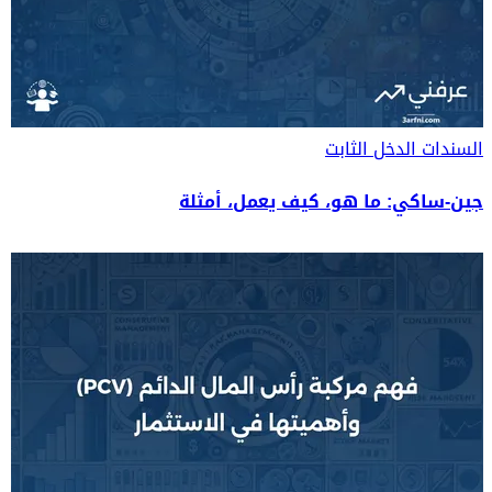
السندات
الدخل الثابت
جين-ساكي: ما هو، كيف يعمل، أمثلة