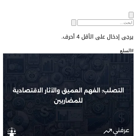
يرجى إدخال على الأقل 4 أحرف.
#
السلع