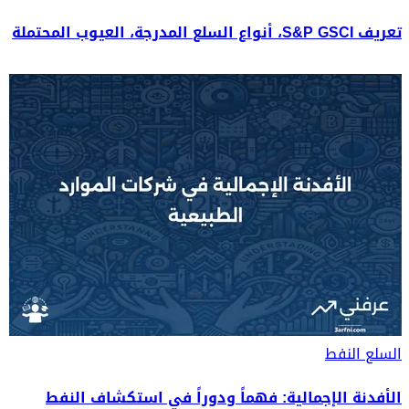
تعريف S&P GSCI، أنواع السلع المدرجة، العيوب المحتملة
السلع
النفط
الأفدنة الإجمالية: فهماً ودوراً في استكشاف النفط