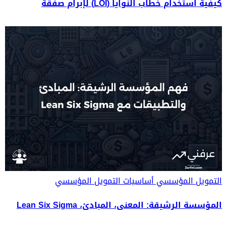
كيفية استخدام خطاب النوايا (LOI) لإبرام صفقة
التمويل المؤسسي
أساسيات التمويل المؤسسي
المؤسسة الرشيقة: المعنى، المبادئ، Lean Six Sigma