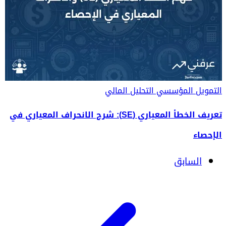
التمويل المؤسسي
التحليل المالي
تعريف الخطأ المعياري (SE): شرح الانحراف المعياري في
الإحصاء
السابق