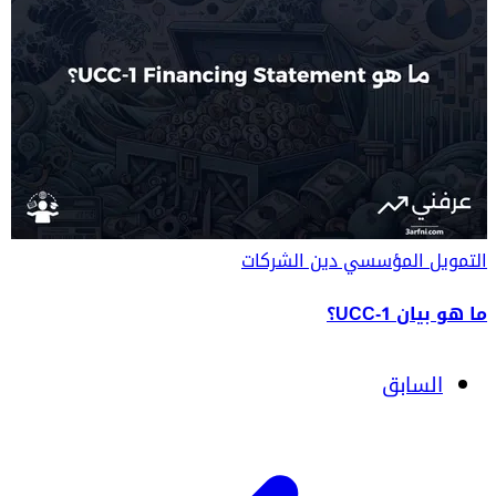
التمويل المؤسسي
دين الشركات
ما هو بيان UCC-1؟
السابق