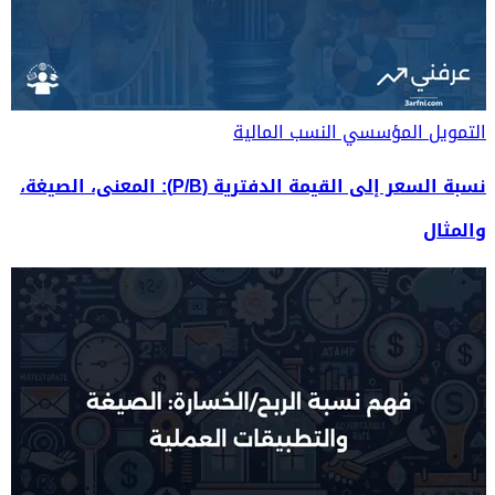
التمويل المؤسسي
النسب المالية
نسبة السعر إلى القيمة الدفترية (P/B): المعنى، الصيغة،
والمثال