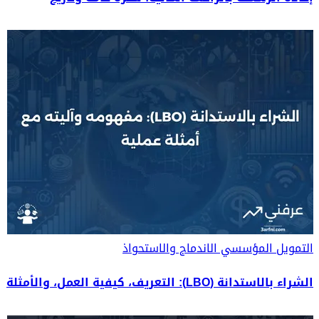
التمويل المؤسسي
الاندماج والاستحواذ
الشراء بالاستدانة (LBO): التعريف، كيفية العمل، والأمثلة