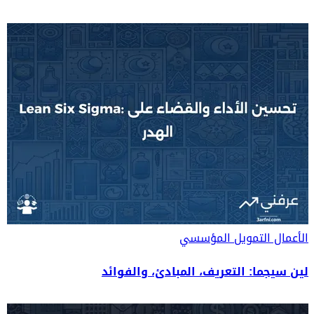
الأعمال
التمويل المؤسسي
لين سيجما: التعريف، المبادئ، والفوائد