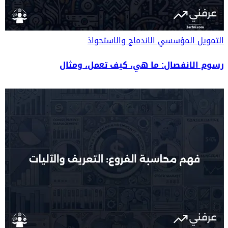
التمويل المؤسسي
الاندماج والاستحواذ
رسوم الانفصال: ما هي، كيف تعمل، ومثال