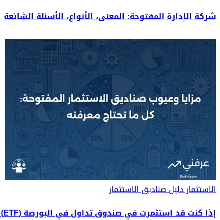
شركة الإدارة المفتوحة: المعنى، الأنواع، الأسئلة الشائعة
الاستثمار
دليل صناديق الاستثمار
إذا كنت قد استثمرت في صندوق تداول في البورصة (ETF) أو صندوق استثمار مشترك، فمن المرجح أنه صندوق مفتوح النهاية. ما هو؟ ما هي مميزاته وعيوبه؟