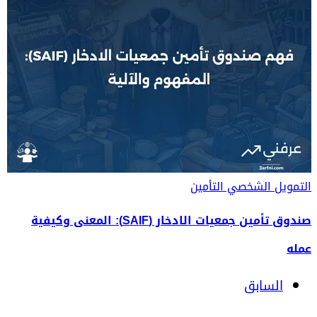
التمويل الشخصي
التأمين
صندوق تأمين جمعيات الادخار (SAIF): المعنى وكيفية
عمله
السابق