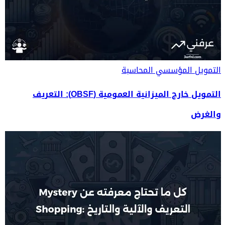
التمويل المؤسسي
المحاسبة
التمويل خارج الميزانية العمومية (OBSF): التعريف
والغرض