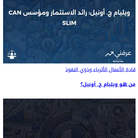
قادة الأعمال
الأثرياء وذوي النفوذ
من هو ويليام ج. أونيل؟