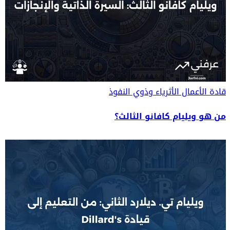
قادة الأعمال
الأثرياء وذوي النفوذ
من هو ويليام كافانو الثالث؟