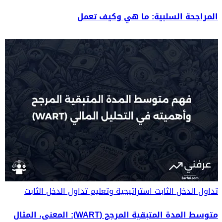
المراجحة السلبية: ما هي وكيف تعمل
تداول الدخل الثابت
استراتيجية وتعليم تداول الدخل الثابت
متوسط المدة المتبقية المرجح (WART): المعنى، المثال