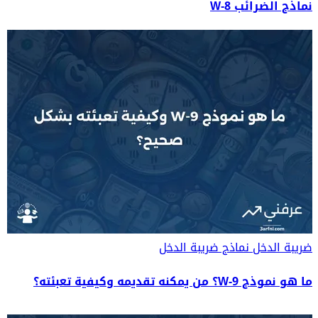
نماذج الضرائب W-8
ضريبة الدخل
نماذج ضريبة الدخل
ما هو نموذج W-9؟ من يمكنه تقديمه وكيفية تعبئته؟