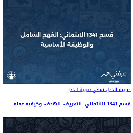
ضريبة الدخل
نماذج ضريبة الدخل
قسم 1341 الائتماني: التعريف، الهدف، وكيفية عمله