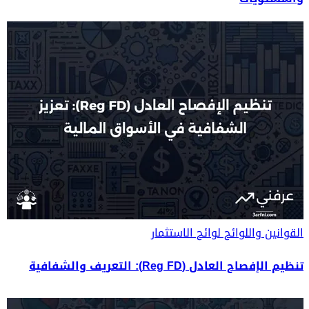
القوانين واللوائح
لوائح الاستثمار
تنظيم الإفصاح العادل (Reg FD): التعريف والشفافية