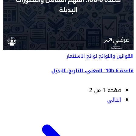
القوانين واللوائح
لوائح الاستثمار
قاعدة 10b-6: المعنى، التاريخ، البديل
صفحة 1 من 2
التالي