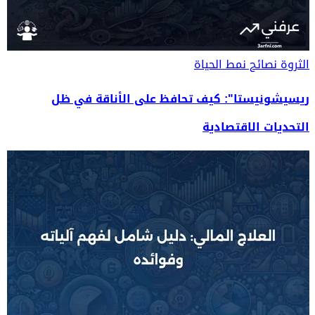
الثروة
نصائح نمط الحياة
ريسيشونيستا": كيف تحافظ على الأناقة في ظل
التحديات الاقتصادية