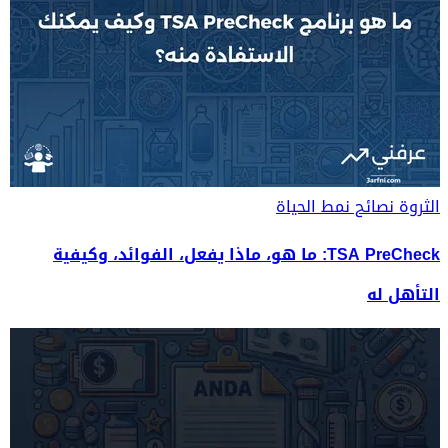
الثروة
نصائح نمط الحياة
TSA PreCheck: ما هو، ماذا يفعل، الفوائد، وكيفية
التأهل له