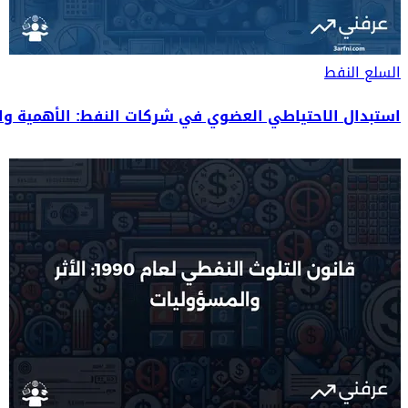
السلع
النفط
استبدال الاحتياطي العضوي في شركات النفط: الأهمية وال