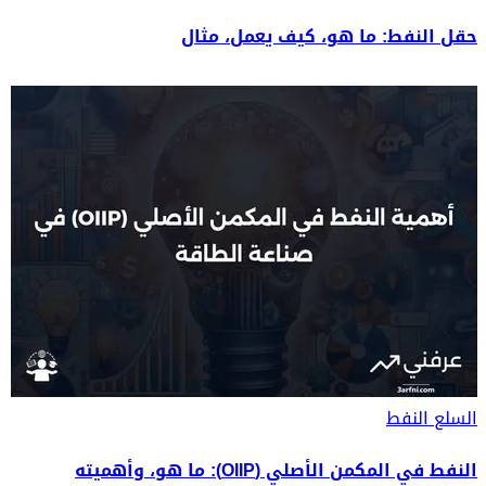
حقل النفط: ما هو، كيف يعمل، مثال
السلع
النفط
النفط في المكمن الأصلي (OIIP): ما هو، وأهميته