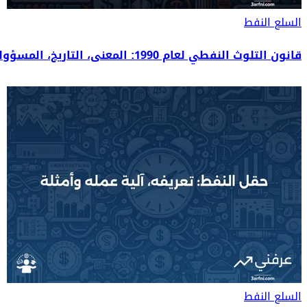
السلع
النفط
قانون التلوث النفطي لعام 1990: المعنى، التاريخ، المسؤولية
السلع
النفط