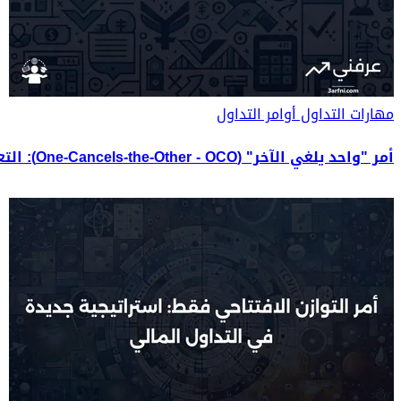
مهارات التداول
أوامر التداول
أمر "واحد يلغي الآخر" (One-Cancels-the-Other - OCO): التعريف والاستخدام في التداول