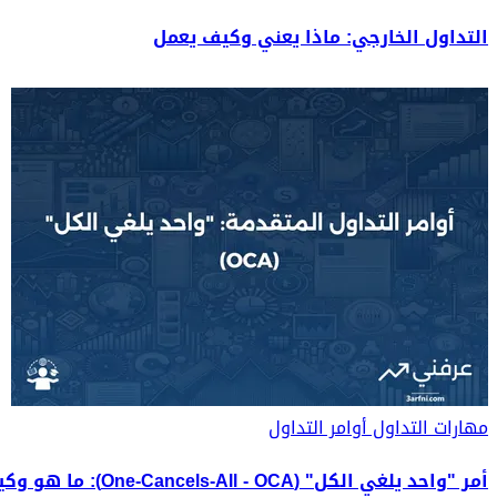
التداول الخارجي: ماذا يعني وكيف يعمل
مهارات التداول
أوامر التداول
أمر "واحد يلغي الكل" (One-Cancels-All - OCA): ما هو وكيف يعمل؟