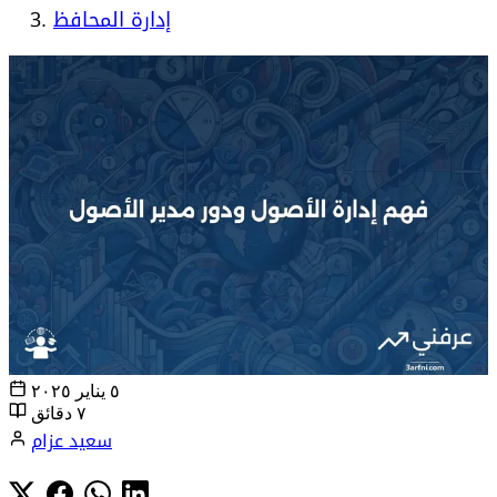
إدارة المحافظ
٥ يناير ٢٠٢٥
٧ دقائق
سعيد عزام