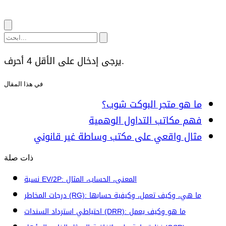
يرجى إدخال على الأقل 4 أحرف.
في هذا المقال
ما هو متجر البوكت شوب؟
فهم مكاتب التداول الوهمية
مثال واقعي على مكتب وساطة غير قانوني
ذات صلة
نسبة EV/2P: المعنى، الحساب، المثال
درجات المخاطر (RG): ما هي، وكيف تعمل، وكيفية حسابها
احتياطي استرداد السندات (DRR): ما هو وكيف يعمل