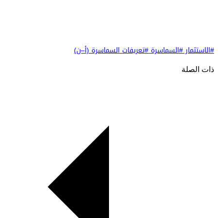
#الاستثمار
#السماسرة
#تعريفات السماسرة (أ–ن)
ذات الصلة