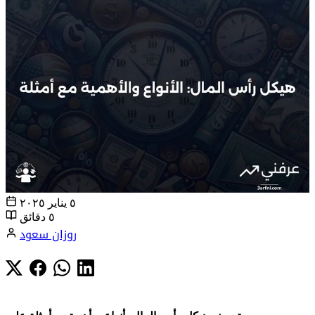
٥ يناير ٢٠٢٥
٥ دقائق
روزان سعود