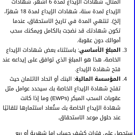
المثال، شهادات الإيداع لمدة 6 أشهر، شهادات
الإيداع لمدة سنة، شهادات الإيداع لمدة 18 شهرًا،
إلخ). تنتهي المدة في تاريخ الاستحقاق، عندما
تكون شهادتك قد نضجت بالكامل ويمكنك سحب
أموالك دون عقوبة.
المبلغ الأساسي
: باستثناء بعض شهادات الإيداع
الخاصة، هذا هو المبلغ الذي توافق على إيداعه عند
فتح شهادة الإيداع.
المؤسسة المالية
: البنك أو اتحاد الائتمان حيث
تفتح شهادة الإيداع الخاصة بك سيحدد عوامل مثل
عقوبات السحب المبكر (EWPs) وما إذا كانت
شهادة الإيداع الخاصة بك ستُعاد استثمارها تلقائيًا
عند حلول موعد الاستحقاق.
ستحصل على فترات كشف حساب إما شهرية أو ربع