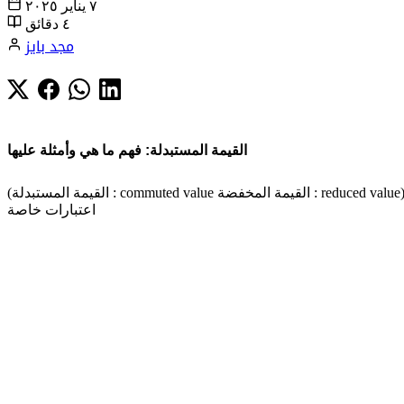
٧ يناير ٢٠٢٥
٤ دقائق
مجد بايز
القيمة المستبدلة: فهم ما هي وأمثلة عليها
القيمة المستبدلة : commuted value القيمة المخفضة : reduced value)
اعتبارات خاصة