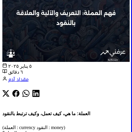
٥ يناير ٢٠٢٥
٦ دقائق
مقداد آدم
العملة: ما هي، كيف تعمل، وكيف ترتبط بالنقود
(العملة : currency النقود : money)