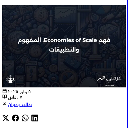
٥ يناير ٢٠٢٥
٧ دقائق
طالب رضوان