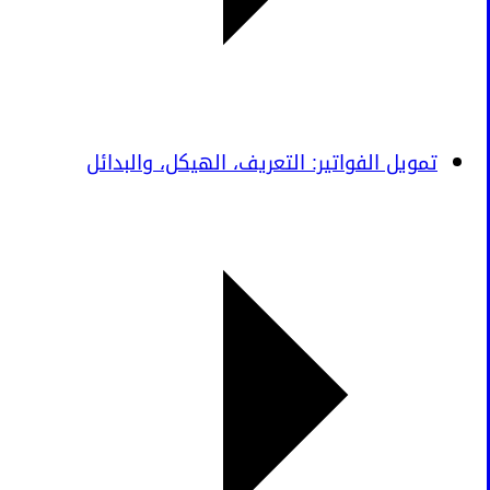
تمويل الفواتير: التعريف، الهيكل، والبدائل