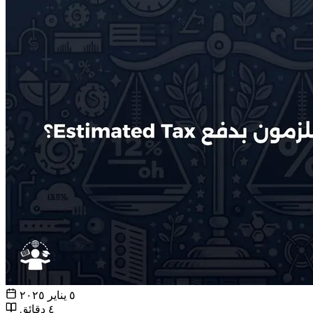
٥ يناير ٢٠٢٥
٤ دقائق