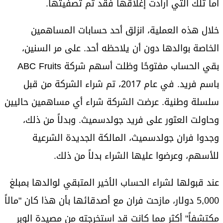
أما تلك التي أرادت إغلاقها فقد تم تصفيتها.
خلال هذه العملية، انزلق أحد حسابات المساهمين
الخاصة بوالدها دون أن يلاحظه أحد. على مر السنين،
بقي الحساب مفتوحًا وظلت أسهم شركة ABC Fruits
باسم فريد. في عام 2017، تم شراء الشركة من قبل
سلسلة وطنية. عرضت الشركة شراء أي مساهمين حاليين
وحاولت العثور على فريد جولدسميث. وبدلاً من ذلك،
وجدوا فران جولدسميث، المالكة الجديدة الشرعية
للأسهم، وعرضوا عليها الشراء بدلاً من ذلك.
عند قبولها لشراء الحساب الأخير المتبقي لوالدها بمبلغ
5,000 دولار، مازحت فران مع أصدقائها بأن هذا كان "مالاً
مكتشفاً" أكثر مما كانت قد استخرجته من مصيدة الوبر