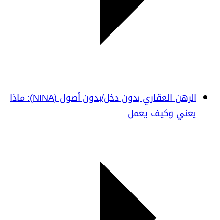
الرهن العقاري بدون دخل/بدون أصول (NINA): ماذا
يعني وكيف يعمل