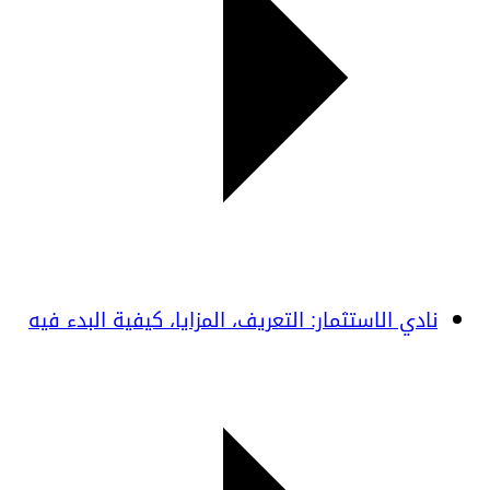
نادي الاستثمار: التعريف، المزايا، كيفية البدء فيه