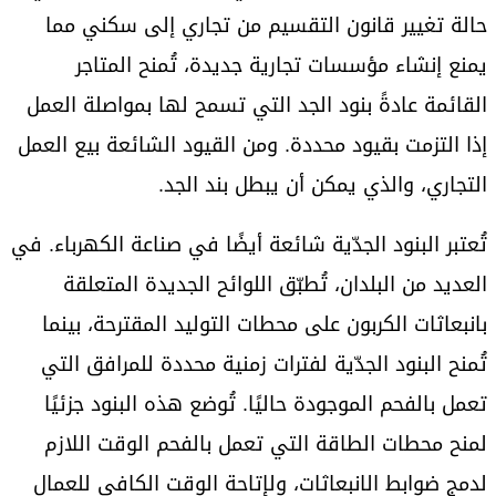
حالة تغيير قانون التقسيم من تجاري إلى سكني مما
يمنع إنشاء مؤسسات تجارية جديدة، تُمنح المتاجر
القائمة عادةً بنود الجد التي تسمح لها بمواصلة العمل
إذا التزمت بقيود محددة. ومن القيود الشائعة بيع العمل
التجاري، والذي يمكن أن يبطل بند الجد.
تُعتبر البنود الجدّية شائعة أيضًا في صناعة الكهرباء. في
العديد من البلدان، تُطبّق اللوائح الجديدة المتعلقة
بانبعاثات الكربون على محطات التوليد المقترحة، بينما
تُمنح البنود الجدّية لفترات زمنية محددة للمرافق التي
تعمل بالفحم الموجودة حاليًا. تُوضع هذه البنود جزئيًا
لمنح محطات الطاقة التي تعمل بالفحم الوقت اللازم
لدمج ضوابط الانبعاثات، ولإتاحة الوقت الكافي للعمال