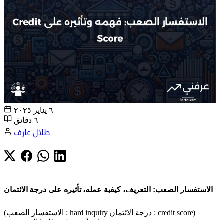
٦ يناير ٢٠٢٥
٦ دقائق
طلال عارف
الاستفسار الصعب: التعريف، كيفية عمله، تأثيره على درجة الائتمان
(الاستفسار الصعب : hard inquiry درجة الائتمان : credit score)