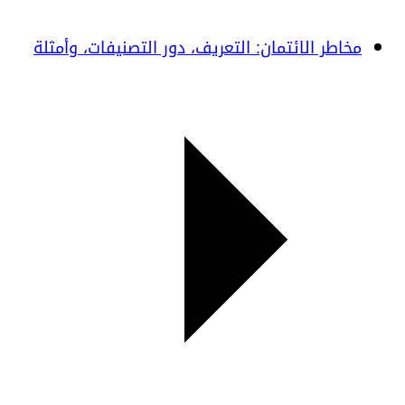
مخاطر الائتمان: التعريف، دور التصنيفات، وأمثلة