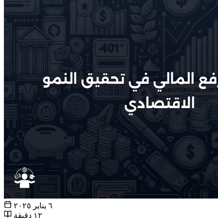
٦ يناير ٢٠٢٥
١٢ دقيقة