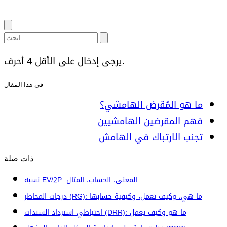
يرجى إدخال على الأقل 4 أحرف.
في هذا المقال
ما هو المُقرض الهامشي؟
فهم المقرضين الهامشيين
تجنب الارتباك في الهامش
ذات صلة
نسبة EV/2P: المعنى، الحساب، المثال
درجات المخاطر (RG): ما هي، وكيف تعمل، وكيفية حسابها
احتياطي استرداد السندات (DRR): ما هو وكيف يعمل