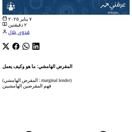
٧ يناير ٢٠٢٥
٢ دقيقتين
فدوى بلال
المقرض الهامشي: ما هو وكيف يعمل
(المقرض الهامشي : marginal lender)
فهم المقرضين الهامشيين