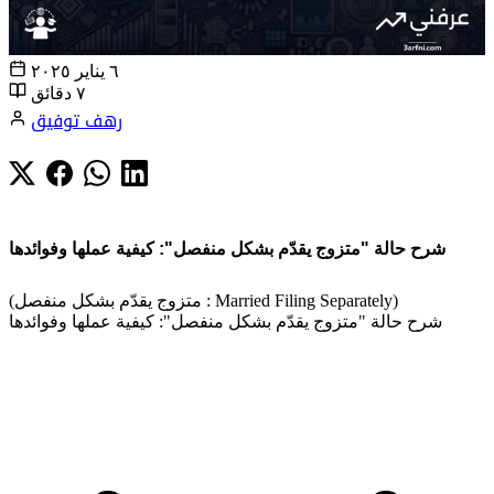
٦ يناير ٢٠٢٥
٧ دقائق
رهف توفيق
شرح حالة "متزوج يقدّم بشكل منفصل": كيفية عملها وفوائدها
(متزوج يقدّم بشكل منفصل : Married Filing Separately)
شرح حالة "متزوج يقدّم بشكل منفصل": كيفية عملها وفوائدها