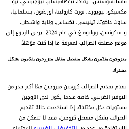
ماساتشوستس، نيفادا، نيوهامبشاير، نيوجيرسي، نيو
مكسيكو، نيويورك، نورث كارولينا، أوريغون، بنسلفانيا،
ساوث داكوتا، تينيسي، تكساس، ولاية واشنطن،
ويسكونسن، ووايومنغ في عام 2024. يرجى الرجوع إلى
موقع مصلحة الضرائب لمعرفة ما إذا كنت مؤهلاً.
متزوجون يقدّمون بشكل منفصل مقابل متزوجون يقدّمون بشكل
مشترك
يقدم تقديم الضرائب كزوجين متزوجين معًا أكبر قدر من
التوفير الضريبي، خاصة عندما يكون لدى الزوجين
مستويات دخل مختلفة. إذا استخدمت حالة تقديم
الضرائب بشكل منفصل كزوجين، فقد لا تتمكن من
الاستفادة من عدد من
التخفيضات الضريبية
المحتملة