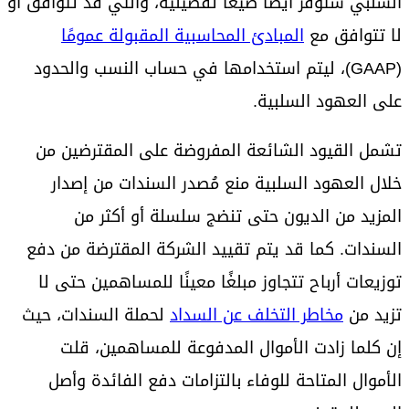
السلبي ستوفر أيضًا صيغًا تفصيلية، والتي قد تتوافق أو
لا تتوافق مع
المبادئ المحاسبية المقبولة عمومًا
(GAAP)، ليتم استخدامها في حساب النسب والحدود
على العهود السلبية.
تشمل القيود الشائعة المفروضة على المقترضين من
خلال العهود السلبية منع مُصدر السندات من إصدار
المزيد من الديون حتى تنضج سلسلة أو أكثر من
السندات. كما قد يتم تقييد الشركة المقترضة من دفع
توزيعات أرباح تتجاوز مبلغًا معينًا للمساهمين حتى لا
تزيد من
مخاطر التخلف عن السداد
لحملة السندات، حيث
إن كلما زادت الأموال المدفوعة للمساهمين، قلت
الأموال المتاحة للوفاء بالتزامات دفع الفائدة وأصل