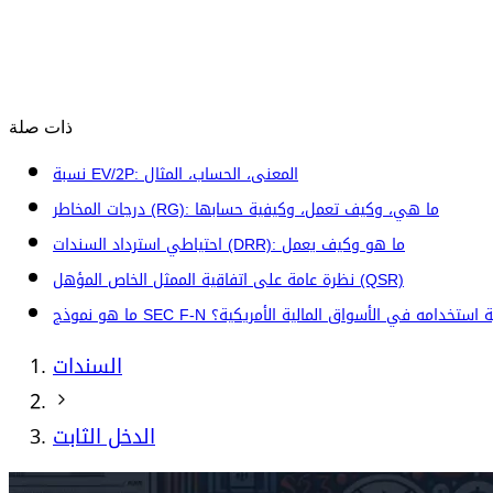
ذات صلة
نسبة EV/2P: المعنى، الحساب، المثال
درجات المخاطر (RG): ما هي، وكيف تعمل، وكيفية حسابها
احتياطي استرداد السندات (DRR): ما هو وكيف يعمل
نظرة عامة على اتفاقية الممثل الخاص المؤهل (QSR)
وذج SEC F-N وكيفية استخدامه في الأسواق المالية الأمريكية؟
السندات
الدخل الثابت