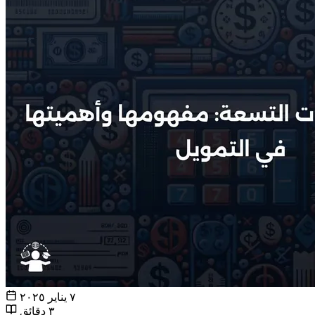
٧ يناير ٢٠٢٥
٣ دقائق