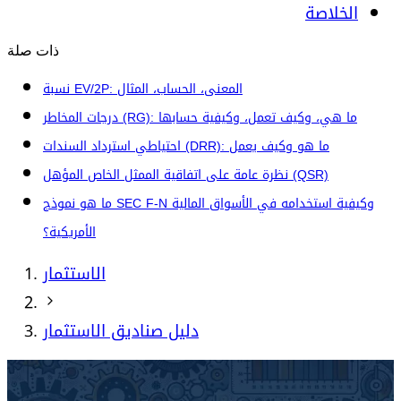
الخلاصة
ذات صلة
نسبة EV/2P: المعنى، الحساب، المثال
درجات المخاطر (RG): ما هي، وكيف تعمل، وكيفية حسابها
احتياطي استرداد السندات (DRR): ما هو وكيف يعمل
نظرة عامة على اتفاقية الممثل الخاص المؤهل (QSR)
ما هو نموذج SEC F-N وكيفية استخدامه في الأسواق المالية
الأمريكية؟
الاستثمار
دليل صناديق الاستثمار