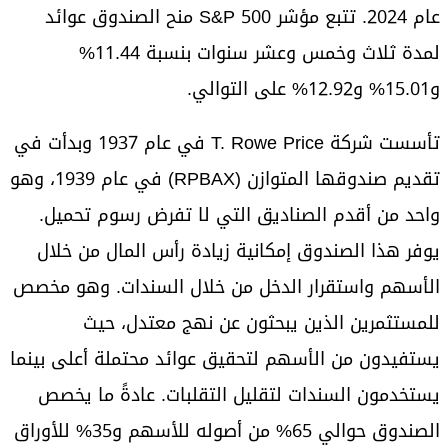
عام 2024. تتبع مؤشر S&P 500 منح الصندوق عوائد
لمدة ثلاث وخمس وعشر سنوات بنسبة 11.44%
و15.01% و12.92% على التوالي.
تأسست شركة T. Rowe Price في عام 1937 وبدأت في
تقديم صندوقها المتوازن (RPBAX) في عام 1939، وهو
واحد من أقدم الصناديق التي لا تفرض رسوم تحميل.
يوفر هذا الصندوق إمكانية زيادة رأس المال من خلال
الأسهم واستقرار الدخل من خلال السندات. وهو مخصص
للمستثمرين الذين يبحثون عن نهج معتدل، حيث
يستفيدون من الأسهم لتحقيق عوائد محتملة أعلى بينما
يستخدمون السندات لتقليل التقلبات. عادةً ما يخصص
الصندوق حوالي 65% من أصوله للأسهم و35% للأوراق