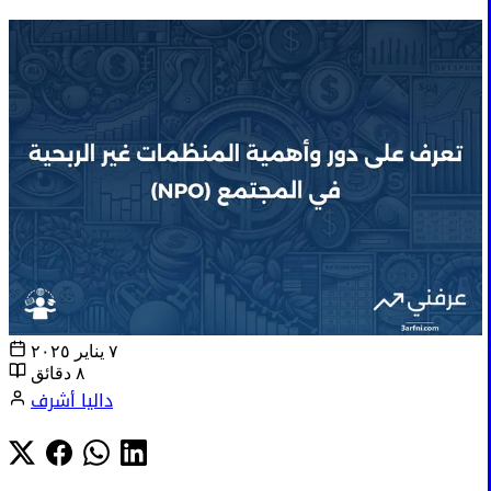
٧ يناير ٢٠٢٥
٨ دقائق
داليا أشرف