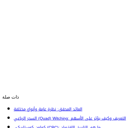
ذات صلة
العائد المحقق: نظرة عامة وأنواع مختلفة
السحر الرباعي (Quad) Witching: التعريف وكيف يؤثر على الأسهم
كولون كوستاريكي (CRC): ما هو، التاريخ، الاقتصاد