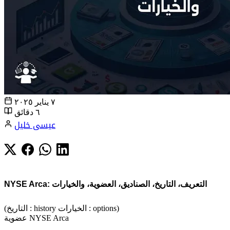
٧ يناير ٢٠٢٥
٦ دقائق
عيسى خليل
NYSE Arca: التعريف، التاريخ، الصناديق، العضوية، والخيارات
(التاريخ : history الخيارات : options)
عضوية NYSE Arca