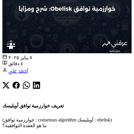
٧ يناير ٢٠٢٥
٤ دقائق
أحمد علي
تعريف خوارزمية توافق أوبليسك
(خوارزمية توافق : consensus algorithm أوبليسك : obelisk)
ما هو العقدة التوافقية؟