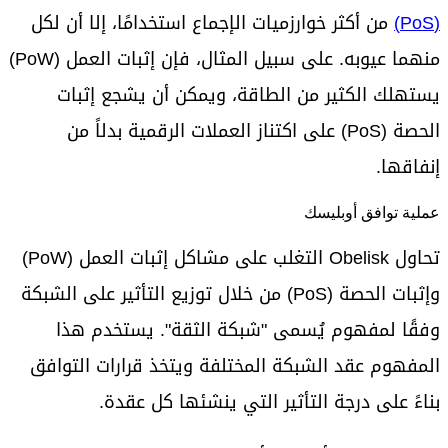
(PoS)
من أكثر خوارزميات الإجماع استخدامًا، إلا أن لكل
منهما عيوبه. على سبيل المثال، فإن إثبات العمل (PoW)
يستهلك الكثير من الطاقة، ويمكن أن يشجع إثبات
الحصة (PoS) على اكتناز العملات الرقمية بدلاً من
إنفاقها.
عملية توافق أوبليسك
تحاول Obelisk التغلب على مشاكل إثبات العمل (PoW)
وإثبات الحصة (PoS) من خلال توزيع التأثير على الشبكة
وفقًا لمفهوم يُسمى "شبكة الثقة". يستخدم هذا
المفهوم عقد الشبكة المختلفة ويتخذ قرارات التوافق
بناءً على درجة التأثير التي ينشئها كل عقدة.