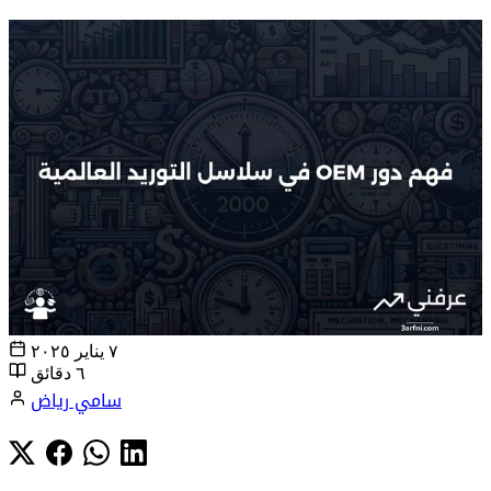
٧ يناير ٢٠٢٥
٦ دقائق
سامي رياض