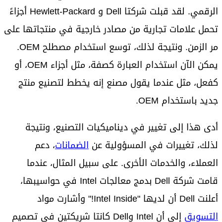
الرقمي. لقد قبلت شركتا Dell و Hewlett-Packard أجزاءً
تحمل علامات تجارية من مصادر خارجية في منتجاتها على
مر الزمن. ونتيجة لذلك، توسع استخدام مصطلح OEM.
يمكن الآن استخدام العبارة كصفة، مثل أجزاء OEM، أو
كفعل، مثل عندما يقول مصنع إنه يخطط لتصنيع منتج
جديد باستخدام OEM.
أدى هذا إلى تغيير في ديناميكيات التصنيع، ونتيجة
لذلك، تغييرات في المسؤولية عن
الضمانات
، دعم
العملاء، والخدمات الأخرى. على سبيل المثال، عندما
قامت شركة Dell بدمج معالجات Intel في حواسيبها،
أعلنت Dell أن لديها "Intel Inside!" وأشارت مواد
التسويق
إلى أن Intel وDell كانتا شريكتين في تصميم