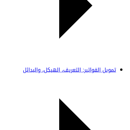
تمويل الفواتير: التعريف، الهيكل، والبدائل