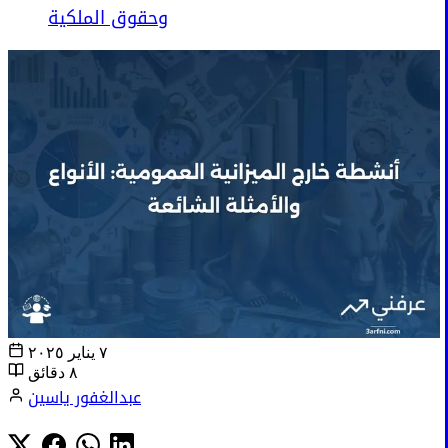
وحقوق الملكية
٧ يناير ٢٠٢٥
٨ دقائق
عبدالغفور ياسين