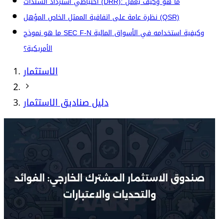
احتياطي استرداد السندات (DRR): ما هو وكيف يعمل
نظرة عامة على اتفاقية الممثل الخاص المؤهل (QSR)
ما هو نموذج SEC F-N وكيفية استخدامه في الأسواق المالية
الأمريكية؟
الاستثمار
دليل صناديق الاستثمار