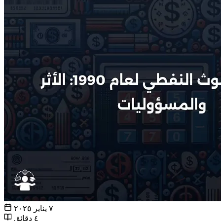
٧ يناير ٢٠٢٥
٤ دقائق