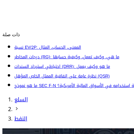
ذات صلة
نسبة EV/2P: المعنى، الحساب، المثال
درجات المخاطر (RG): ما هي، وكيف تعمل، وكيفية حسابها
احتياطي استرداد السندات (DRR): ما هو وكيف يعمل
نظرة عامة على اتفاقية الممثل الخاص المؤهل (QSR)
وذج SEC F-N وكيفية استخدامه في الأسواق المالية الأمريكية؟
السلع
النفط