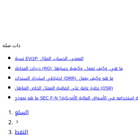
ذات صلة
نسبة EV/2P: المعنى، الحساب، المثال
درجات المخاطر (RG): ما هي، وكيف تعمل، وكيفية حسابها
احتياطي استرداد السندات (DRR): ما هو وكيف يعمل
نظرة عامة على اتفاقية الممثل الخاص المؤهل (QSR)
وذج SEC F-N وكيفية استخدامه في الأسواق المالية الأمريكية؟
السلع
النفط