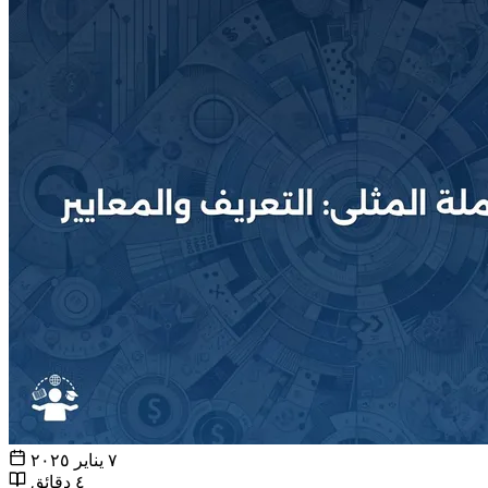
٧ يناير ٢٠٢٥
٤ دقائق