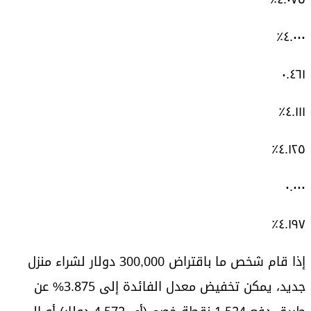
٤.٠٠٠٪
٠.٤٦١
٤.١١١٪
٤.١٢٥٪
٠.٠٠٠
٤.١٩٧٪
إذا قام شخص ما باقتراض 300,000 دولار لشراء منزل
جديد، يمكن تخفيض معدل الفائدة إلى 3.875% عن