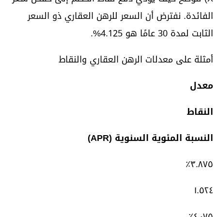
الفائدة. نفترض أن السعر للرهن العقاري ذو السعر
الثابت لمدة 30 عامًا هو 4.125%.
أمثلة على معدلات الرهن العقاري والنقاط
معدل
النقاط
النسبة المئوية السنوية (APR)
٣.٨٧٥٪
١.٥٢٤
٤.٠٧٥٪