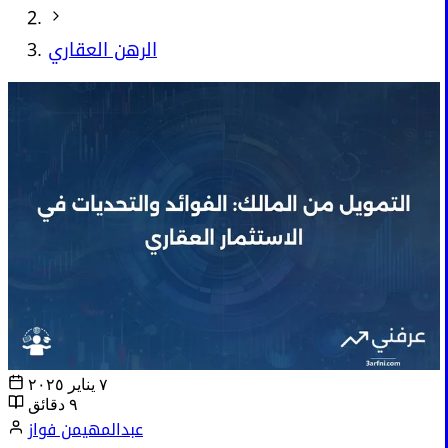
الرهن العقاري
٧ يناير ٢٠٢٥
٩ دقائق
عبدالمهيمن فواز