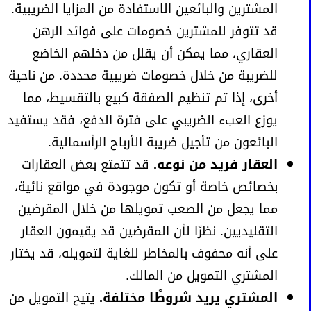
المشترين والبائعين الاستفادة من المزايا الضريبية.
قد تتوفر للمشترين خصومات على فوائد الرهن
العقاري، مما يمكن أن يقلل من دخلهم الخاضع
للضريبة من خلال خصومات ضريبية محددة. من ناحية
أخرى، إذا تم تنظيم الصفقة كبيع بالتقسيط، مما
يوزع العبء الضريبي على فترة الدفع، فقد يستفيد
البائعون من تأجيل ضريبة الأرباح الرأسمالية.
العقار فريد من نوعه.
قد تتمتع بعض العقارات
بخصائص خاصة أو تكون موجودة في مواقع نائية،
مما يجعل من الصعب تمويلها من خلال المقرضين
التقليديين. نظرًا لأن المقرضين قد يقيمون العقار
على أنه محفوف بالمخاطر للغاية لتمويله، قد يختار
المشتري التمويل من المالك.
المشتري يريد شروطًا مختلفة.
يتيح التمويل من