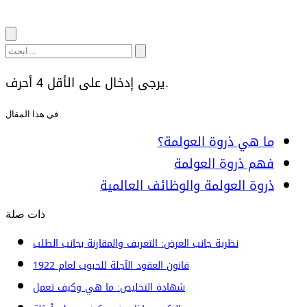
يرجى إدخال على الأقل 4 أحرف.
في هذا المقال
ما هي ذروة العولمة؟
فهم ذروة العولمة
ذروة العولمة والوظائف العالمية
ذات صلة
نظرية جانب العرض: التعريف والمقارنة بجانب الطلب
قانون العقود الآجلة للحبوب لعام 1922
شهادة التخليص: ما هي وكيف تعمل