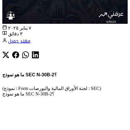
٧ يناير ٢٠٢٥
٣ دقائق
مهند جميل
ما هو نموذج SEC N-30B-2؟
(نموذج : Form لجنة الأوراق المالية والبورصات : SEC)
ما هو نموذج SEC N-30B-2؟