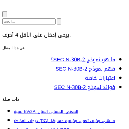
يرجى إدخال على الأقل 4 أحرف.
في هذا المقال
ما هو نموذج SEC N-30B-2؟
فهم نموذج SEC N-30B-2
اعتبارات خاصة
فوائد نموذج SEC N-30B-2
ذات صلة
نسبة EV/2P: المعنى، الحساب، المثال
درجات المخاطر (RG): ما هي، وكيف تعمل، وكيفية حسابها