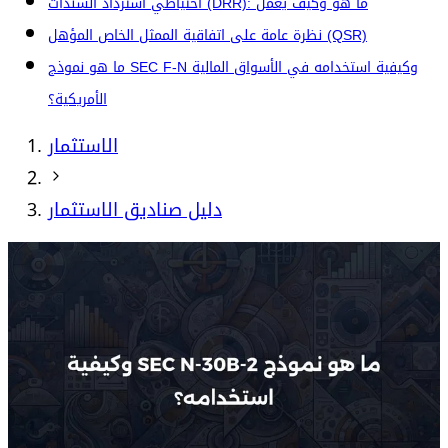
احتياطي استرداد السندات (DRR): ما هو وكيف يعمل
نظرة عامة على اتفاقية الممثل الخاص المؤهل (QSR)
ما هو نموذج SEC F-N وكيفية استخدامه في الأسواق المالية
الأمريكية؟
الاستثمار
دليل صناديق الاستثمار